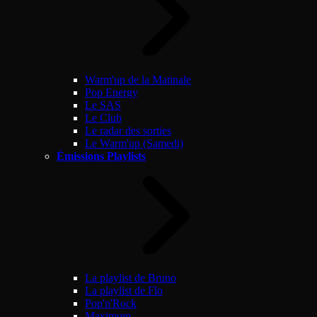
Warm'up de la Matinale
Pop Energy
Le SAS
Le Club
Le radar des sorties
Le Warm'up (Samedi)
Émissions Playlists
La playlist de Bruno
La playlist de Flo
Pop'n'Rock
Maximum