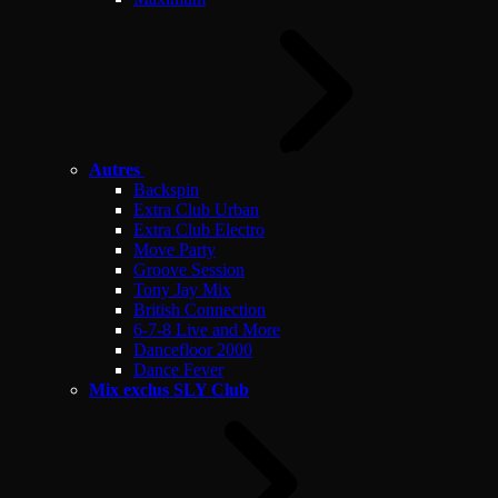
Autres
Backspin
Extra Club Urban
Extra Club Electro
Move Party
Groove Session
Tony Jay Mix
British Connection
6-7-8 Live and More
Dancefloor 2000
Dance Fever
Mix exclus SLY Club