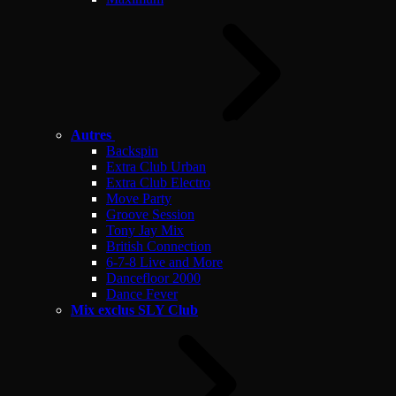
Autres
Backspin
Extra Club Urban
Extra Club Electro
Move Party
Groove Session
Tony Jay Mix
British Connection
6-7-8 Live and More
Dancefloor 2000
Dance Fever
Mix exclus SLY Club