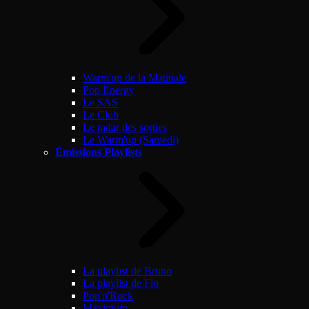
Warm'up de la Matinale
Pop Energy
Le SAS
Le Club
Le radar des sorties
Le Warm'up (Samedi)
Émissions Playlists
La playlist de Bruno
La playlist de Flo
Pop'n'Rock
Maximum