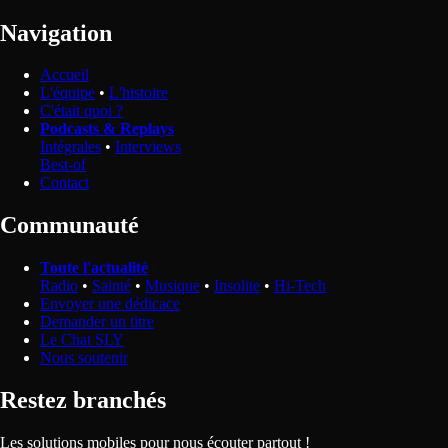
Navigation
Accueil
L'équipe
•
L'histoire
C'était quoi ?
Podcasts & Replays
Intégrales
•
Interviews
Best-of
Contact
Communauté
Toute l'actualité
Radio
•
Sainté
•
Musique
•
Insolite
•
Hi-Tech
Envoyer une dédicace
Demander un titre
Le Chat SLY
Nous soutenir
Restez branchés
Les solutions mobiles pour nous écouter partout !