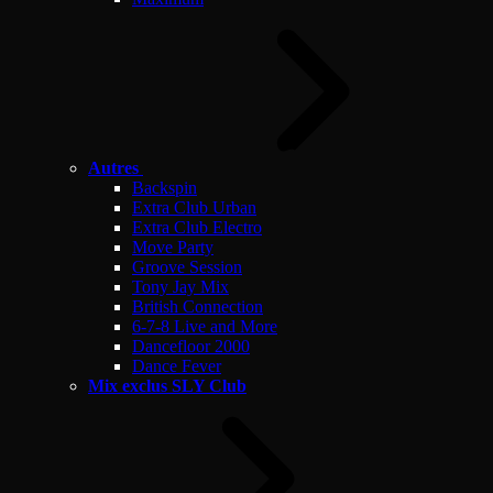
Autres
Backspin
Extra Club Urban
Extra Club Electro
Move Party
Groove Session
Tony Jay Mix
British Connection
6-7-8 Live and More
Dancefloor 2000
Dance Fever
Mix exclus SLY Club