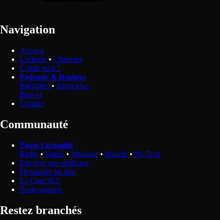
Navigation
Accueil
L'équipe
•
L'histoire
C'était quoi ?
Podcasts & Replays
Intégrales
•
Interviews
Best-of
Contact
Communauté
Toute l'actualité
Radio
•
Sainté
•
Musique
•
Insolite
•
Hi-Tech
Envoyer une dédicace
Demander un titre
Le Chat SLY
Nous soutenir
Restez branchés