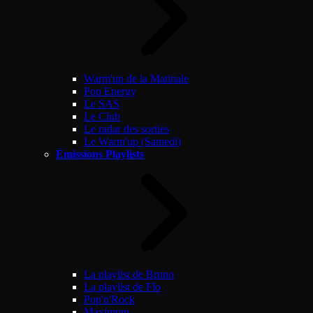
Warm'up de la Matinale
Pop Energy
Le SAS
Le Club
Le radar des sorties
Le Warm'up (Samedi)
Émissions Playlists
La playlist de Bruno
La playlist de Flo
Pop'n'Rock
Maximum