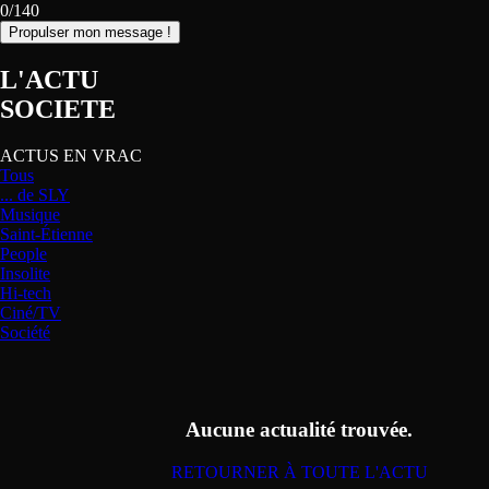
0/140
Propulser mon message !
L'ACTU
SOCIETE
ACTUS EN VRAC
Tous
... de SLY
Musique
Saint-Étienne
People
Insolite
Hi-tech
Ciné/TV
Société
Aucune actualité trouvée.
RETOURNER À TOUTE L'ACTU