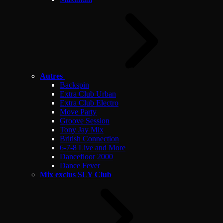
Autres
Backspin
Extra Club Urban
Extra Club Electro
Move Party
Groove Session
Tony Jay Mix
British Connection
6-7-8 Live and More
Dancefloor 2000
Dance Fever
Mix exclus SLY Club