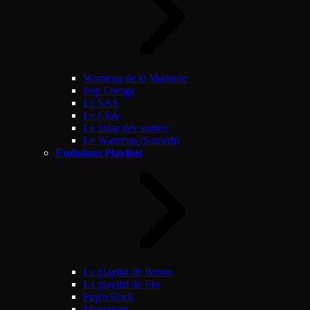
Warm'up de la Matinale
Pop Energy
Le SAS
Le Club
Le radar des sorties
Le Warm'up (Samedi)
Émissions Playlists
La playlist de Bruno
La playlist de Flo
Pop'n'Rock
Maximum