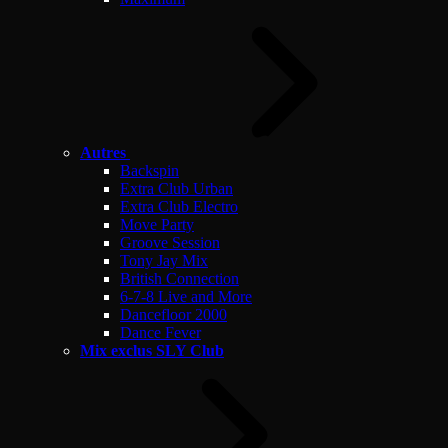
Autres
Backspin
Extra Club Urban
Extra Club Electro
Move Party
Groove Session
Tony Jay Mix
British Connection
6-7-8 Live and More
Dancefloor 2000
Dance Fever
Mix exclus SLY Club