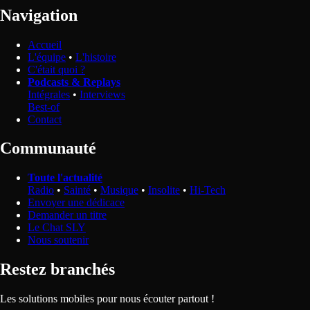
Navigation
Accueil
L'équipe
•
L'histoire
C'était quoi ?
Podcasts & Replays
Intégrales
•
Interviews
Best-of
Contact
Communauté
Toute l'actualité
Radio
•
Sainté
•
Musique
•
Insolite
•
Hi-Tech
Envoyer une dédicace
Demander un titre
Le Chat SLY
Nous soutenir
Restez branchés
Les solutions mobiles pour nous écouter partout !