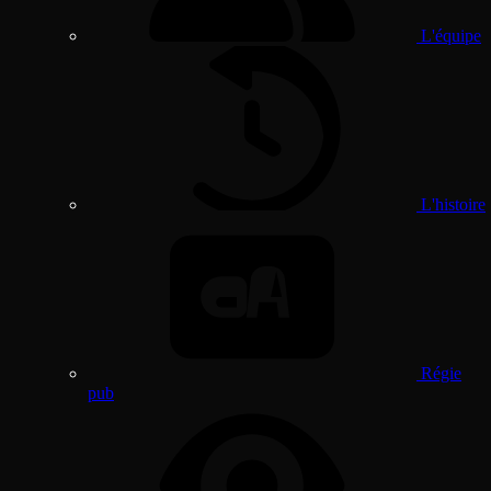
L'équipe
L'histoire
Régie
pub