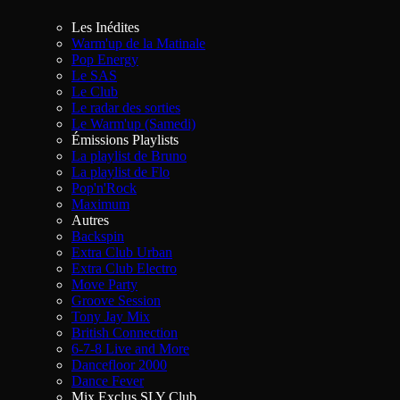
Les Inédites
Warm'up de la Matinale
Pop Energy
Le SAS
Le Club
Le radar des sorties
Le Warm'up (Samedi)
Émissions Playlists
La playlist de Bruno
La playlist de Flo
Pop'n'Rock
Maximum
Autres
Backspin
Extra Club Urban
Extra Club Electro
Move Party
Groove Session
Tony Jay Mix
British Connection
6-7-8 Live and More
Dancefloor 2000
Dance Fever
Mix Exclus SLY Club