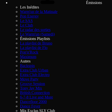
Émissions
Les Inédites
Warm'up de la Matinale
Pop Energy
Le SAS
Le Club
Le radar des sorties
Le Warm'up (Samedi)
Émissions Playlists
La playlist de Bruno
La playlist de Flo
Pop'n'Rock
Maximum
Autres
Backspin
Extra Club Urban
Extra Club Electro
Move Party
Groove Session
Tony Jay Mix
British Connection
6-7-8 Live and More
Dancefloor 2000
Dance Fever
Mix Exclus SLY Club