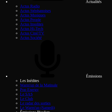
Actualités
Actus Radio
Actus Stéphanoises
Actus Musiques
Actus People
Actus Insolites
Actus Hi-Tech
Actus Ciné/TV
Actus Société
Émissions
Les Inédites
Warm'up de la Matinale
Pop Energy
Le SAS
Le Club
Le radar des sorties
Le Warm'up (Samedi)