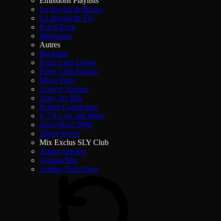
Émissions Playlists
La playlist de Bruno
La playlist de Flo
Pop'n'Rock
Maximum
Autres
Backspin
Extra Club Urban
Extra Club Electro
Move Party
Groove Session
Tony Jay Mix
British Connection
6-7-8 Live and More
Dancefloor 2000
Dance Fever
Mix Exclus SLY Club
Atiano Session
Oskana Mix
Andrea Tutti Show