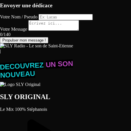
Envoyer une dédicace
Votre Nom / Pseudo
Votre Message
0/140
Propulser mon message !
|
UN SON
DECOUVREZ
NOUVEAU
SLY ORIGINAL
Le Mix 100% Stéphanois