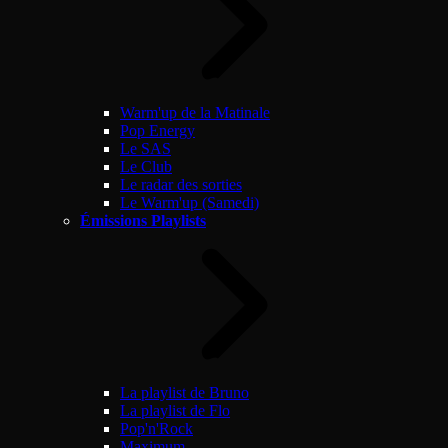
Warm'up de la Matinale
Pop Energy
Le SAS
Le Club
Le radar des sorties
Le Warm'up (Samedi)
Émissions Playlists
La playlist de Bruno
La playlist de Flo
Pop'n'Rock
Maximum