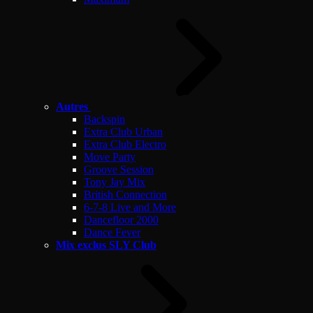
Autres
Backspin
Extra Club Urban
Extra Club Electro
Move Party
Groove Session
Tony Jay Mix
British Connection
6-7-8 Live and More
Dancefloor 2000
Dance Fever
Mix exclus SLY Club