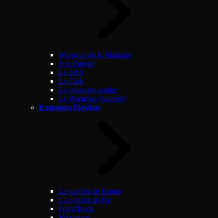
Warm'up de la Matinale
Pop Energy
Le SAS
Le Club
Le radar des sorties
Le Warm'up (Samedi)
Émissions Playlists
La playlist de Bruno
La playlist de Flo
Pop'n'Rock
Maximum