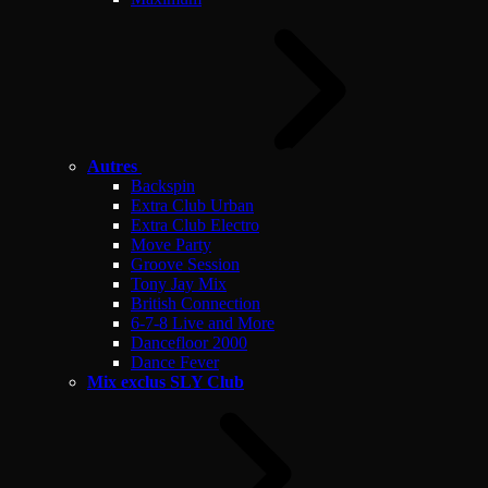
Autres
Backspin
Extra Club Urban
Extra Club Electro
Move Party
Groove Session
Tony Jay Mix
British Connection
6-7-8 Live and More
Dancefloor 2000
Dance Fever
Mix exclus SLY Club