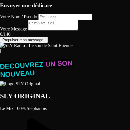
Envoyer une dédicace
Votre Nom / Pseudo
Votre Message
0/140
Propulser mon message !
|
UN SON
DECOUVREZ
NOUVEAU
SLY ORIGINAL
Le Mix 100% Stéphanois