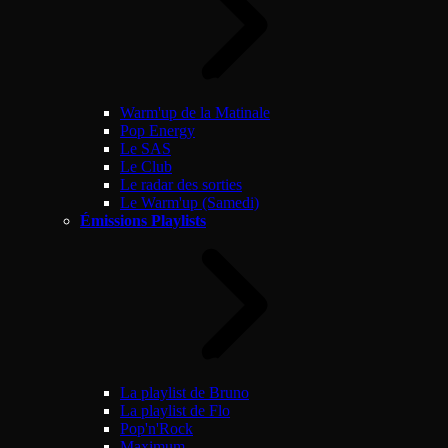
Warm'up de la Matinale
Pop Energy
Le SAS
Le Club
Le radar des sorties
Le Warm'up (Samedi)
Émissions Playlists
La playlist de Bruno
La playlist de Flo
Pop'n'Rock
Maximum