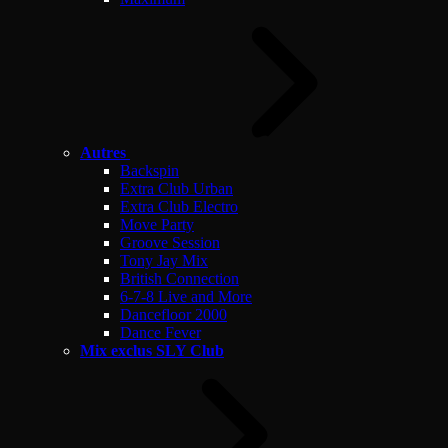
Autres
Backspin
Extra Club Urban
Extra Club Electro
Move Party
Groove Session
Tony Jay Mix
British Connection
6-7-8 Live and More
Dancefloor 2000
Dance Fever
Mix exclus SLY Club