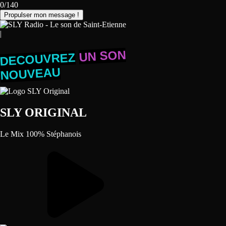
0/140
Propulser mon message !
|
UN SON
DECOUVREZ
NOUVEAU
SLY ORIGINAL
Le Mix 100% Stéphanois