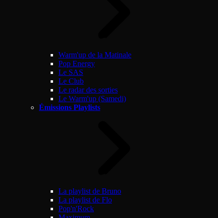
Warm'up de la Matinale
Pop Energy
Le SAS
Le Club
Le radar des sorties
Le Warm'up (Samedi)
Émissions Playlists
La playlist de Bruno
La playlist de Flo
Pop'n'Rock
Maximum