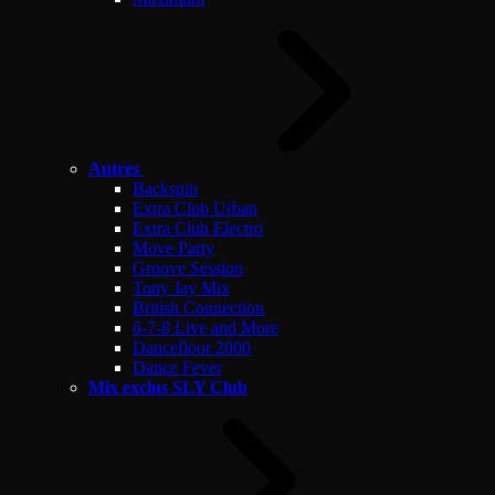
Autres
Backspin
Extra Club Urban
Extra Club Electro
Move Party
Groove Session
Tony Jay Mix
British Connection
6-7-8 Live and More
Dancefloor 2000
Dance Fever
Mix exclus SLY Club