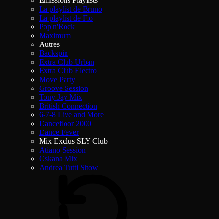
Émissions Playlists
La playlist de Bruno
La playlist de Flo
Pop'n'Rock
Maximum
Autres
Backspin
Extra Club Urban
Extra Club Electro
Move Party
Groove Session
Tony Jay Mix
British Connection
6-7-8 Live and More
Dancefloor 2000
Dance Fever
Mix Exclus SLY Club
Atiano Session
Oskana Mix
Andrea Tutti Show