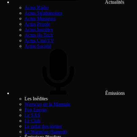
Actualités
Actus Radio
Actus Stéphanoises
Actus Musiques
Actus People
Actus Insolites
Actus Hi-Tech
Actus Ciné/TV
Actus Société
Émissions
Les Inédites
Warm'up de la Matinale
Pop Energy
Le SAS
Le Club
Le radar des sorties
Le Warm'up (Samedi)