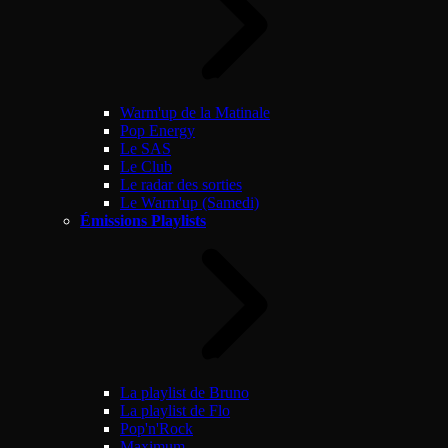
Warm'up de la Matinale
Pop Energy
Le SAS
Le Club
Le radar des sorties
Le Warm'up (Samedi)
Émissions Playlists
La playlist de Bruno
La playlist de Flo
Pop'n'Rock
Maximum