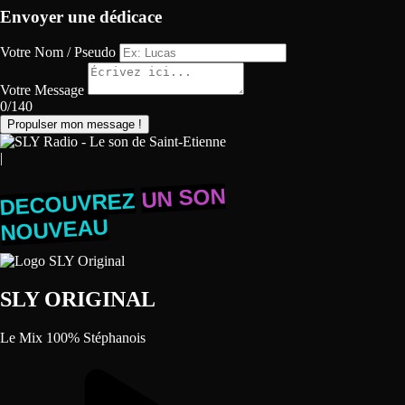
Envoyer une dédicace
Votre Nom / Pseudo
Votre Message
0/140
Propulser mon message !
|
UN SON
DECOUVREZ
NOUVEAU
SLY ORIGINAL
Le Mix 100% Stéphanois