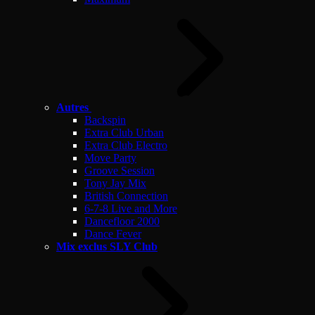
Autres
Backspin
Extra Club Urban
Extra Club Electro
Move Party
Groove Session
Tony Jay Mix
British Connection
6-7-8 Live and More
Dancefloor 2000
Dance Fever
Mix exclus SLY Club